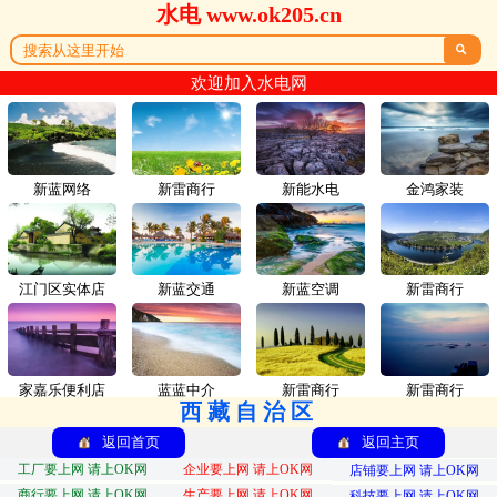
水电 www.ok205.cn

欢迎加入水电网
新蓝网络
新雷商行
新能水电
金鸿家装
江门区实体店
新蓝交通
新蓝空调
新雷商行
家嘉乐便利店
蓝蓝中介
新雷商行
新雷商行
西藏自治区
返回首页
返回主页
工厂要上网 请上OK网
企业要上网 请上OK网
店铺要上网 请上OK网
商行要上网 请上OK网
生产要上网 请上OK网
科技要上网 请上OK网