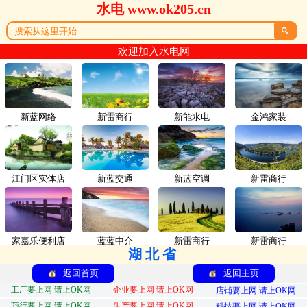
水电 www.ok205.cn

欢迎加入水电网
新蓝网络
新雷商行
新能水电
金鸿家装
江门区实体店
新蓝交通
新蓝空调
新雷商行
家嘉乐便利店
蓝蓝中介
新雷商行
新雷商行
湖北省
返回首页
返回主页
工厂要上网 请上OK网
企业要上网 请上OK网
店铺要上网 请上OK网
商行要上网 请上OK网
生产要上网 请上OK网
科技要上网 请上OK网